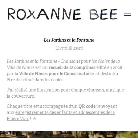
Les Jardins et la Fontaine
Livret illustré
Les Jardins et la Fontaine - Chansons pour les écoles de la
Ville de Nîmes
est un
recueil de 12 comptines
édité en 2026
par
la Ville de Nîmes pour le Conservatoire
, et destiné à
être distribué dans les écoles.
J'ai réalisé une illustration pour chaque chanson, ainsi que
la couverture.
Chaque titre est accompagnée d'un
QR code
renvoyant
aux
enregistrements des enfants et adolescent·es de la
Filière Voix
! 🎶