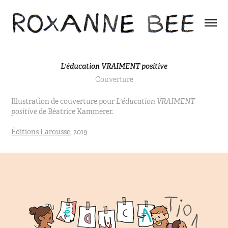
L'éducation VRAIMENT positive
Couverture
Illustration de couverture pour
L'éducation VRAIMENT
positive
de Béatrice Kammerer.
Éditions Larousse
, 2019